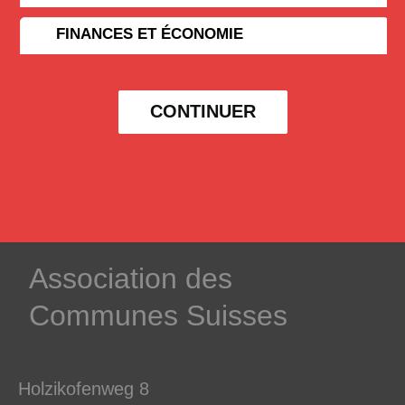
FINANCES ET ÉCONOMIE
CONTINUER
­Association des­
Communes ­Suisses
Holzikofenweg 8