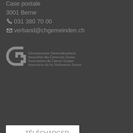
Case postale
3001 Berne
031 380 70 0
0
v
rb
nd
chg
m
nd
n
ch