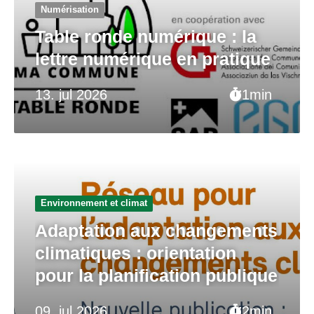
Numérisation
Table ronde numérique : la
lettre numérique en pratique
13. jul 2026
1min
Environnement et climat
Adaptation aux changements
climatiques : orientation
pour la planification publique
09. jul 2026
2min