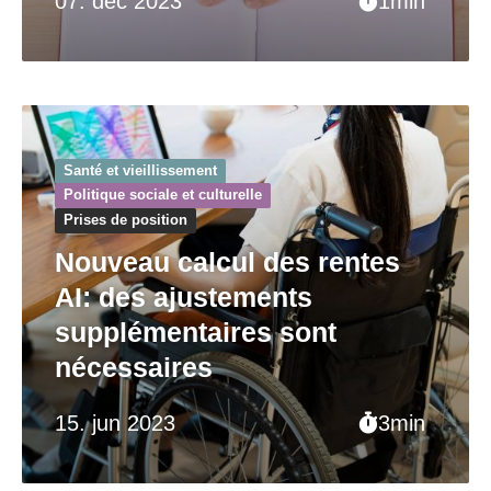
07. déc 2023
1min
Santé et vieillissement
Politique sociale et culturelle
Prises de position
Nouveau calcul des rentes
AI: des ajustements
supplémentaires sont
nécessaires
15. jun 2023
3min