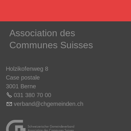
­Association des­
Communes ­Suisses
Holzikofenweg 8
Case postale
3001 Berne
031 380 70 0
0
v
rb
nd
chg
m
nd
n
ch