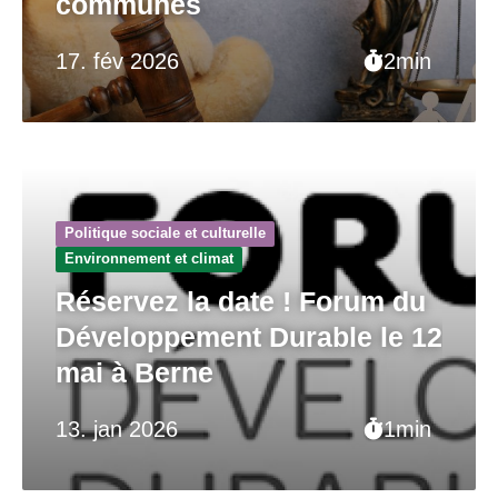
communes
17. fév 2026
2min
Politique sociale et culturelle
Environnement et climat
Réservez la date ! Forum du
Développement Durable le 12
mai à Berne
13. jan 2026
1min