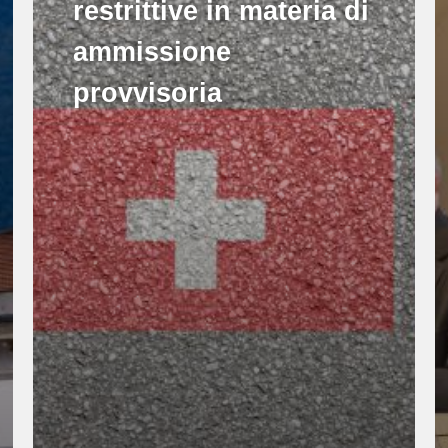
restrittive in materia di
ammissione
provvisoria