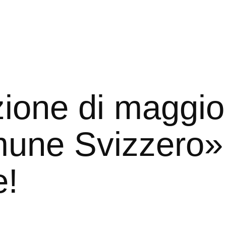
zione di maggio
une Svizzero»
e!