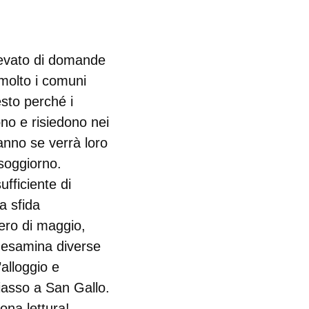
evato di domande
 molto i comuni
esto perché i
vono e risiedono nei
nno se verrà loro
 soggiorno.
fficiente di
a sfida
ero di maggio,
esamina diverse
’alloggio e
hiasso a San Gallo.
na lettura!