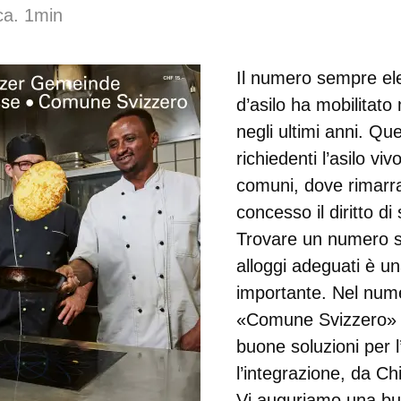
ca. 1min
Il numero sempre el
d’asilo ha mobilitato
negli ultimi anni. Qu
richiedenti l’asilo vi
comuni, dove rimarra
concesso il diritto di
Trovare un numero su
alloggi adeguati è un
importante. Nel num
«Comune Svizzero» 
buone soluzioni per l
l’integrazione, da C
Vi auguriamo una buo