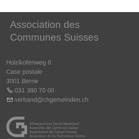
­Association des­
Communes ­Suisses
Holzikofenweg 8
Case postale
3001 Berne
031 380 70 0
0
v
rb
nd
chg
m
nd
n
ch