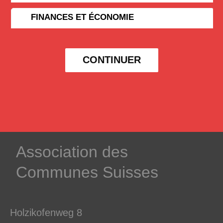
FINANCES ET ÉCONOMIE
CONTINUER
­Association des­
Communes ­Suisses
Holzikofenweg 8