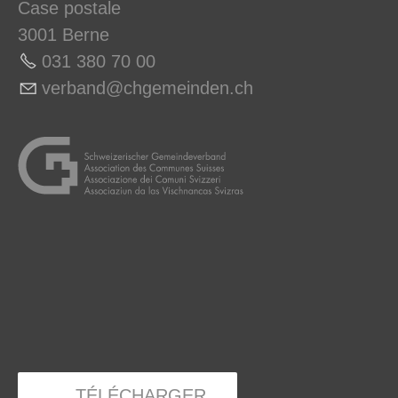
Case postale
3001 Berne
031 380 70 0
0
v
rb
nd
chg
m
nd
n
ch
TÉLÉCHARGER