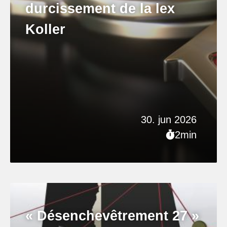
durcissement de la lex
Koller
30. jun 2026
2min
« Désenchevêtrement 27 »