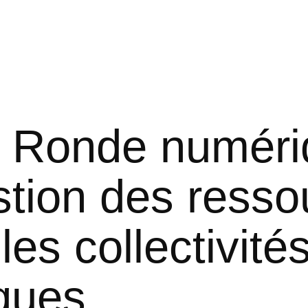
e Ronde numéri
stion des resso
les collectivité
ques