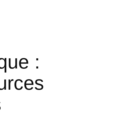
que :
urces
s