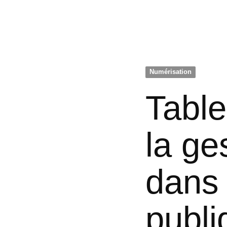
Numérisation
Tabl
la ge
dans 
publi