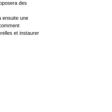
roposera des
a ensuite une
 comment
relles et instaurer