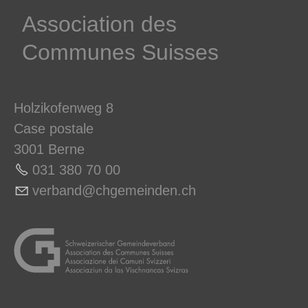
­Association des­
Communes ­Suisses
Holzikofenweg 8
Case postale
3001 Berne
031 380 70 0
0
v
rb
nd
chg
m
nd
n
ch