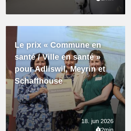
Le prix « Commune en
santé / Ville en santé »
pour Adliswil, Meyrin et
Schaffhouse
18. jun 2026
2min