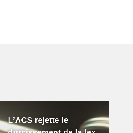
L’ACS rejette le
durcissement de la lex