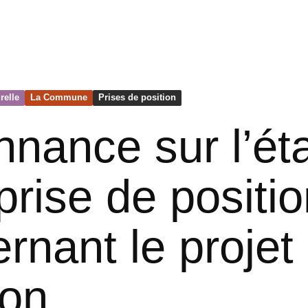
relle
La Commune
Prises de position
nance sur l’ét
 prise de positi
rnant le projet
ion