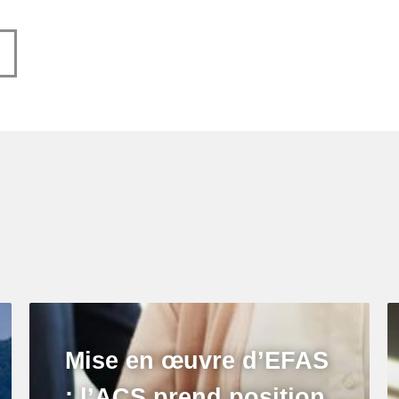
Mise en œuvre d’EFAS
: l’ACS prend position