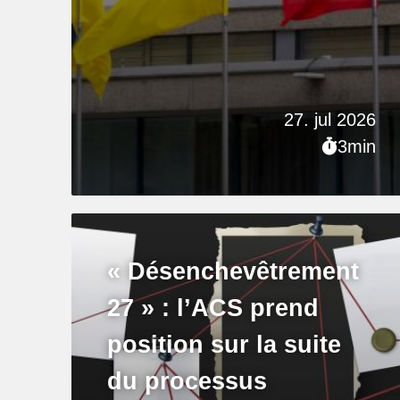
27. jul 2026
3min
« Désenchevêtrement
27 » : l’ACS prend
position sur la suite
du processus