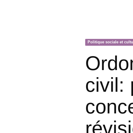
Politique sociale et cultu
Ordon
civil:
conce
révis