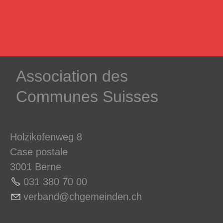
­Association des­
Communes ­Suisses
Holzikofenweg 8
Case postale
3001 Berne
031 380 70 0
0
v
rb
nd
chg
m
nd
n
ch