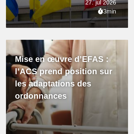
27. jul 2026
3min
Mise en œuvre d’EFAS :
l’ACS prend position sur
les adaptations des
ordonnances