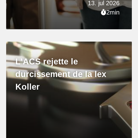
13. jul 2026
2min
L’ACS rejette le
durcissement de la lex
Koller