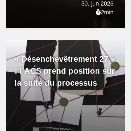
30. jun 2026
2min
« Désenchevêtrement 27 »
: l’ACS prend position sur
la suite du processus