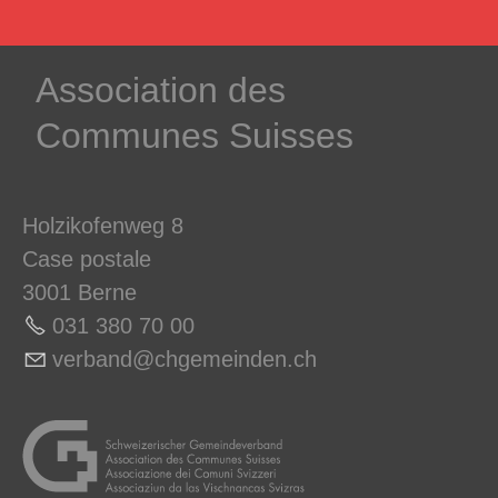
­Association des­
Communes ­Suisses
Holzikofenweg 8
Case postale
3001 Berne
031 380 70 0
0
v
rb
nd
chg
m
nd
n
ch