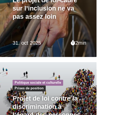
sur l’inclusion ne va
pas assez loin
31. oct 2025
2min
Politique sociale et culturelle
Prises de position
Projet de loi contre la
discrimination à
l’égard des personnes