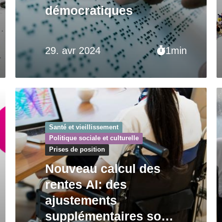
démocratiques
29. avr 2024
1min
Santé et vieillissement
Politique sociale et culturelle
Prises de position
Nouveau calcul des
rentes AI: des
ajustements
supplémentaires sont