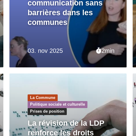
communication sans
barrières dans les
communes
03. nov 2025
2min
La Commune
Politique sociale et culturelle
Prises de position
La révision de la LDP
renforce les droits