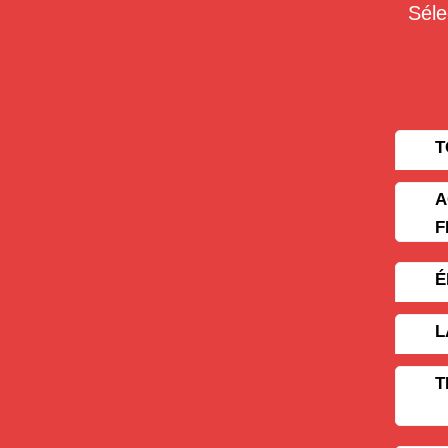
Séle
T
A
F
É
L
T