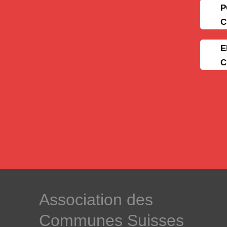
P
C
E
C
­Association des­
Communes ­Suisses