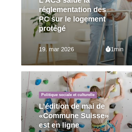
réglementation des
PC sur le logement
protégé
19. mar 2026
1min
Politique sociale et culturelle
L’édition de mai de
«Commune Suisse»
est en ligne