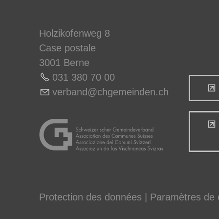
Holzikofenweg 8
Case postale
3001 Berne
031 380 70 0
0
v
rb
nd
chg
m
nd
n
ch
Protection des données
|
Paramètres de c