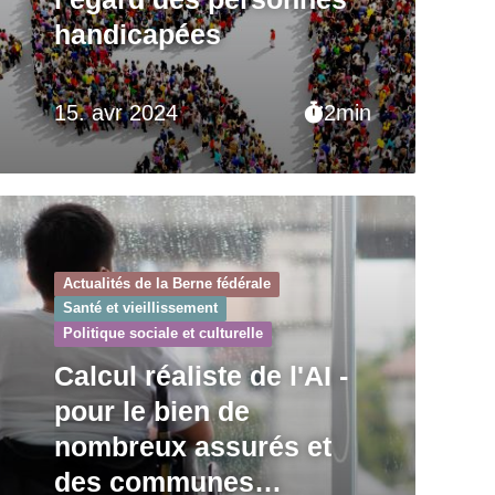
handicapées
15. avr 2024
2min
Actualités de la Berne fédérale
Santé et vieillissement
Politique sociale et culturelle
Calcul réaliste de l'AI -
pour le bien de
nombreux assurés et
des communes