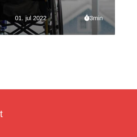
suisses
01. jul 2022
3min
t