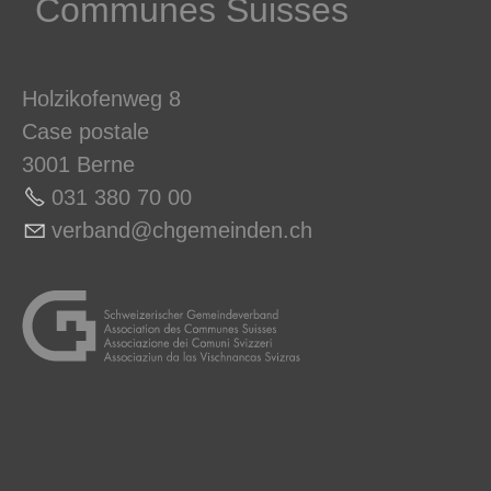
Communes ­Suisses
Holzikofenweg 8
Case postale
3001 Berne
031 380 70 0
0
v
rb
nd
chg
m
nd
n
ch