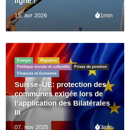
ligne !
15. avr 2026
1min
Énergie
Migration
Politique sociale et culturelle
Prises de position
Finances et économie
Suisse–UE: protection des
communes exigée lors de
l’application des Bilatérales
III
07. nov 2025
3min