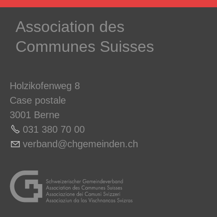
­Association des­
Communes ­Suisses
Holzikofenweg 8
Case postale
3001 Berne
031 380 70 0
0
v
rb
nd
chg
m
nd
n
ch