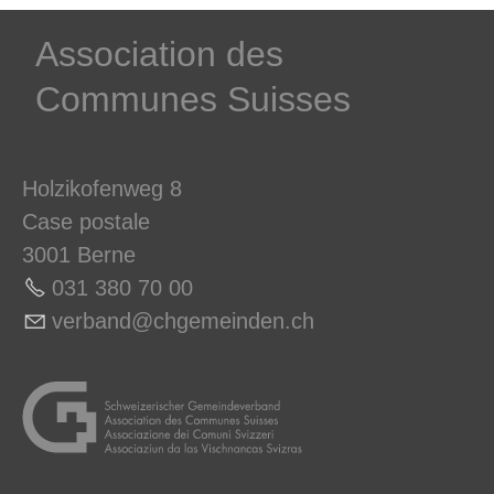
Unternehmensmeldungen
­Association des­
Communes ­Suisses
Holzikofenweg 8
Case postale
3001 Berne
031 380 70 0
0
v
rb
nd
chg
m
nd
n
ch