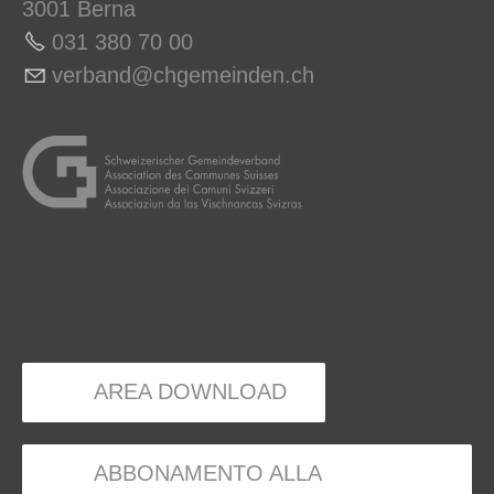
3001 Berna
031 380 70 00
v
rb
nd
chg
m
nd
n
ch
AREA DOWNLOAD
ABBONAMENTO ALLA