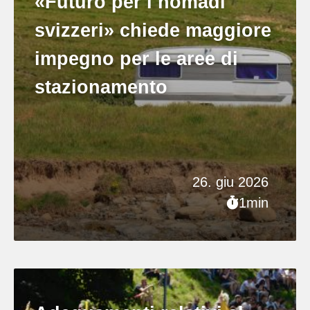
«Futuro per i nomadi
svizzeri» chiede maggiore
impegno per le aree di
stazionamento
26. giu 2026
1min