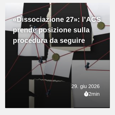
«Dissociazione 27»: l’ACS
prende posizione sulla
procedura da seguire
29. giu 2026
2min