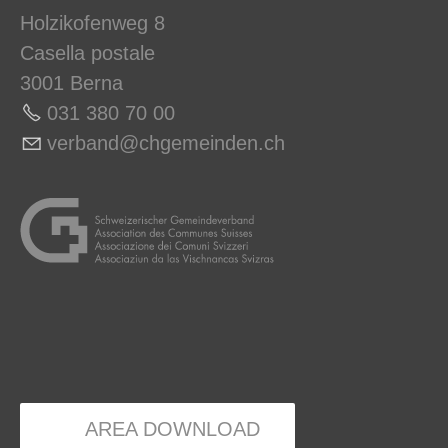
Holzikofenweg 8
Casella postale
3001 Berna
031 380 70 00
v
rb
nd
chg
m
nd
n
ch
AREA DOWNLOAD