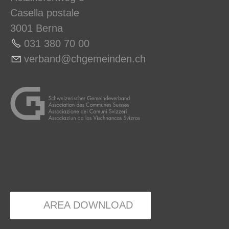
Casella postale
3001 Berna
031 380 70 00
v
rb
nd
chg
m
nd
n
ch
AREA DOWNLOAD