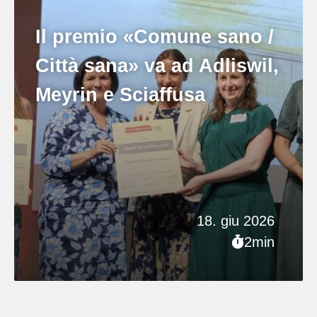
Il premio «Comune sano /
Città sana» va ad Adliswil,
Meyrin e Sciaffusa
18. giu 2026
2min