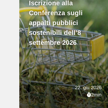
Iscrizione alla
Conferenza sugli
appalti pubblici
sostenibili dell’8
settembre 2026
22. giu 2026
2min