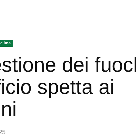
 clima
stione dei fuoc
ficio spetta ai
ni
25