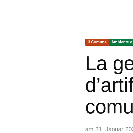
Il Comune
Ambiente e
La ge
d’arti
comu
am 31. Januar 20