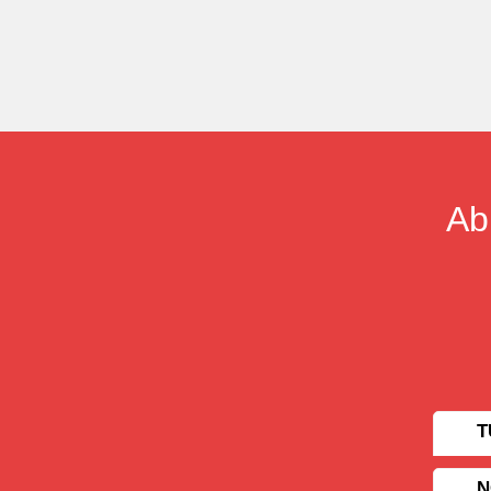
Ab
T
N