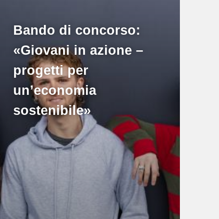
Bando di concorso:
«Giovani in azione –
progetti per
un’economia
sostenibile»