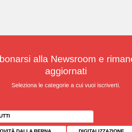
bonarsi alla Newsroom e riman
aggiornati
Seleziona le categorie a cui vuoi iscriverti.
UTTI
OVITÀ DALLA BERNA
DIGITALIZZAZIONE