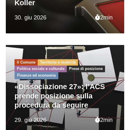
Koller
30. giu 2026
2min
Il Comune
Territorio e mobilità
Politica sociale e culturale
Prese di posizione
Finanze ed economia
«Dissociazione 27»: l’ACS
prende posizione sulla
procedura da seguire
29. giu 2026
2min