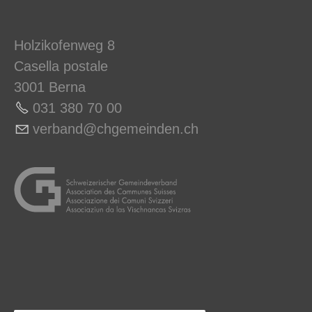
Holzikofenweg 8
Casella postale
3001 Berna
031 380 70 00
v
rb
nd
chg
m
nd
n
ch