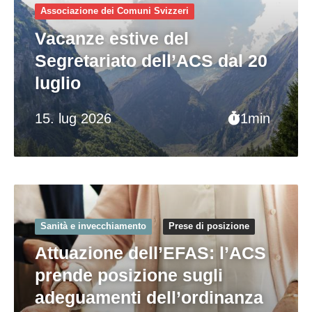
Associazione dei Comuni Svizzeri
Vacanze estive del
Segretariato dell’ACS dal 20
luglio
15. lug 2026
1min
Sanità e invecchiamento
Prese di posizione
Attuazione dell’EFAS: l’ACS
prende posizione sugli
adeguamenti dell’ordinanza