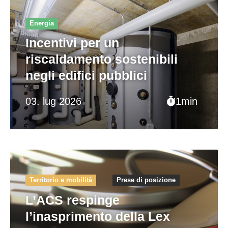
Energia
Incentivi per un
riscaldamento sostenibili
negli edifici pubblici
03. lug 2026
1min
Territorio e mobilità
Prese di posizione
L’ACS respinge
l’inasprimento della Lex