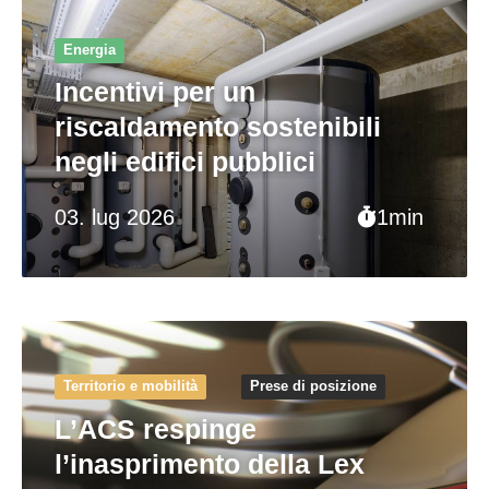
Energia
Incentivi per un
riscaldamento sostenibili
negli edifici pubblici
03. lug 2026
1min
Territorio e mobilità
Prese di posizione
L’ACS respinge
l’inasprimento della Lex