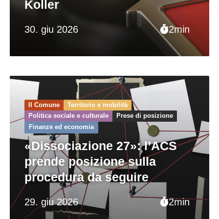
Koller
30. giu 2026
2min
Il Comune
Territorio e mobilità
Politica sociale e culturale
Prese di posizione
Finanze ed economia
«Dissociazione 27»: l’ACS
prende posizione sulla
procedura da seguire
29. giu 2026
2min