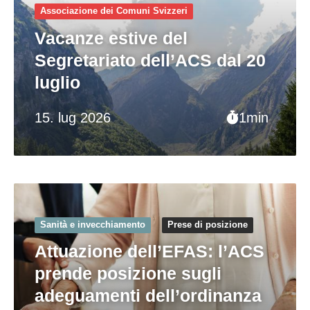
Associazione dei Comuni Svizzeri
Vacanze estive del
Segretariato dell’ACS dal 20
luglio
15. lug 2026
1min
Sanità e invecchiamento
Prese di posizione
Attuazione dell’EFAS: l’ACS
prende posizione sugli
adeguamenti dell’ordinanza