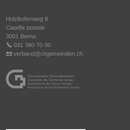
Holzikofenweg 8
Casella postale
3001 Berna
031 380 70 00
v
rb
nd
chg
m
nd
n
ch