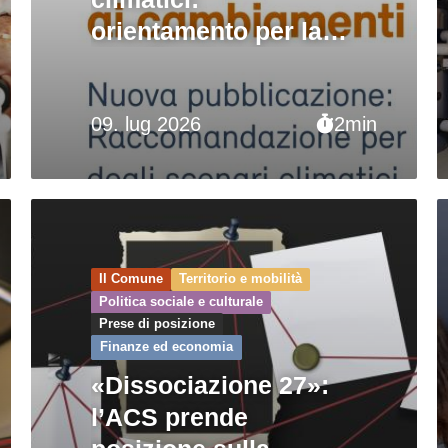
orientamento per la
pianificazione
pubblica
09. lug 2026
2min
Il Comune
Territorio e mobilità
Politica sociale e culturale
Prese di posizione
Finanze ed economia
«Dissociazione 27»:
l’ACS prende