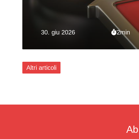
30. giu 2026
2min
Altri articoli
Ab