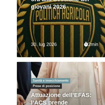
giovani 2026
30. lug 2026
2min
Sanità e invecchiamento
Prese di posizione
Attuazione dell’EFAS:
l’ACS prende