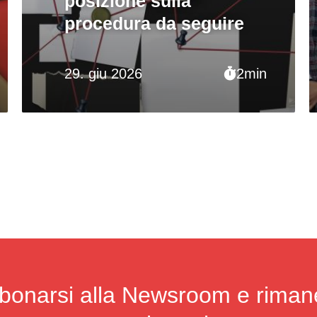
posizione sulla
procedura da seguire
29. giu 2026
2min
bonarsi alla Newsroom e riman