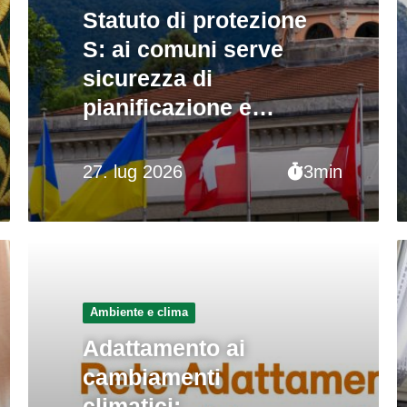
Statuto di protezione
S: ai comuni serve
sicurezza di
pianificazione e
sostegno
27. lug 2026
3min
Ambiente e clima
Adattamento ai
cambiamenti
climatici: