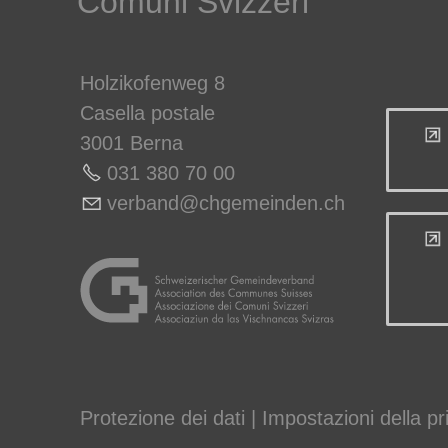
Comuni Svizzeri
Holzikofenweg 8
Casella postale
3001 Berna
031 380 70 00
v
rb
nd
chg
m
nd
n
ch
Protezione dei dati
|
Impostazioni della pr