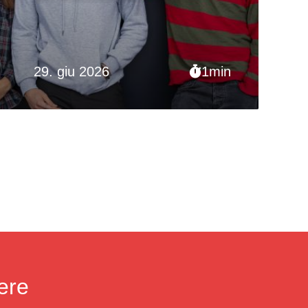
sostenibile»
29. giu 2026
1min
ere