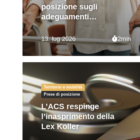
posizione sugli
adeguamenti
dell’ordinanza
13. lug 2026
2min
Territorio e mobilità
Prese di posizione
L’ACS respinge
l’inasprimento della
Lex Koller