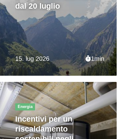
dal 20 luglio
15. lug 2026
1min
Energia
Incentivi per un
riscaldamento
sostenibili negli