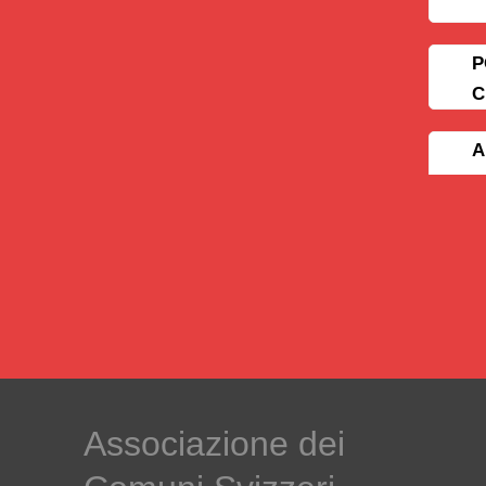
P
C
A
Associazione dei