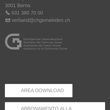
3001 Berna
031 380 70 00
v
rb
nd
chg
m
nd
n
ch
AREA DOWNLOAD
ABBONAMENTO ALLA