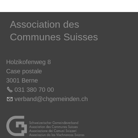
­Association des­
Communes ­Suisses
Holzikofenweg 8
Case postale
3001 Berne
031 380 70 0
0
v
rb
nd
chg
m
nd
n
ch