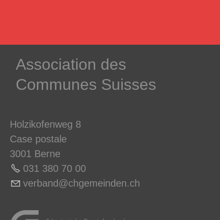
­Association des­
Communes ­Suisses
Holzikofenweg 8
Case postale
3001 Berne
031 380 70 0
0
v
rb
nd
chg
m
nd
n
ch