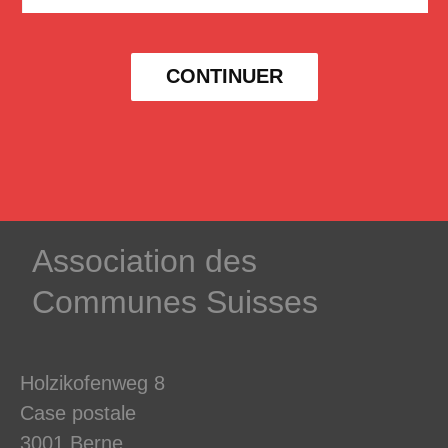
CONTINUER
­Association des­
Communes ­Suisses
Holzikofenweg 8
Case postale
3001 Berne