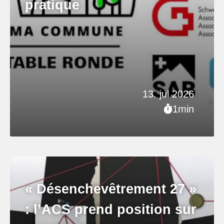
pratique
13. jul 2026
1min
« Désenchevêtrement 27 »
: l’ACS prend position sur