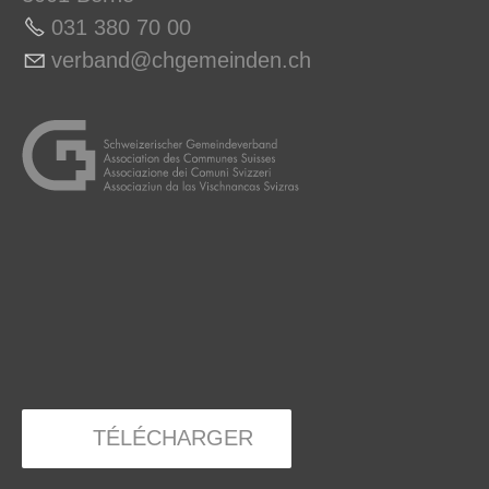
031 380 70 0
0
v
rb
nd
chg
m
nd
n
ch
TÉLÉCHARGER