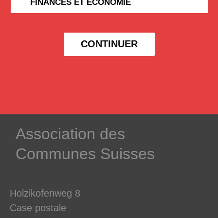
FINANCES ET ÉCONOMIE
CONTINUER
­Association des­
Communes ­Suisses
Holzikofenweg 8
Case postale