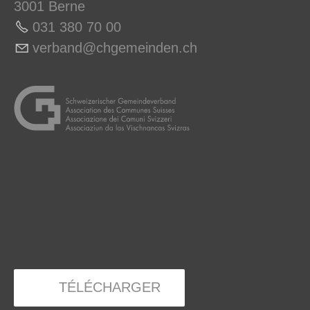
3001 Berne
031 380 70 0
0
v
rb
nd
chg
m
nd
n
ch
TÉLÉCHARGER