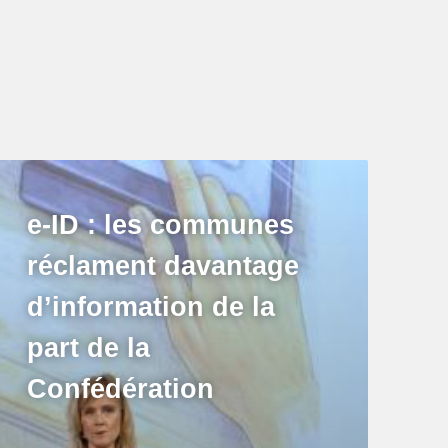
e-ID : les communes
réclament davantage
d’information de la
part de la
Confédération