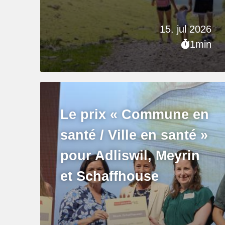
15. jul 2026
1min
Le prix « Commune en
santé / Ville en santé »
pour Adliswil, Meyrin
et Schaffhouse