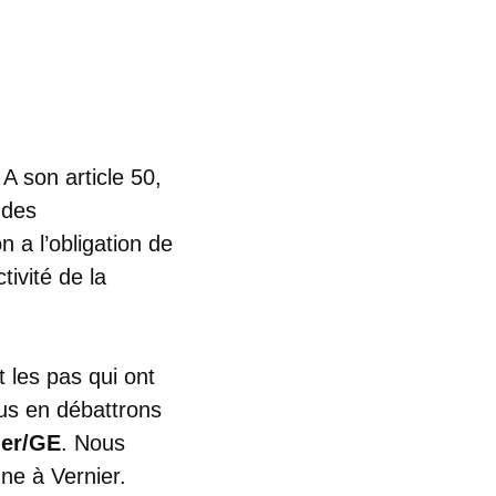
 A son article 50,
 des
 a l’obligation de
ivité de la
t les pas qui ont
ous en débattrons
ier/GE
. Nous
ne à Vernier.