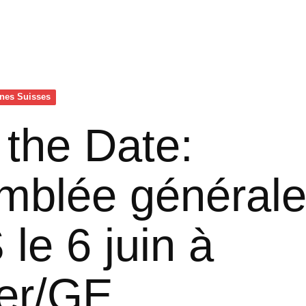
nes Suisses
the Date:
mblée générale
 le 6 juin à
ier/GE