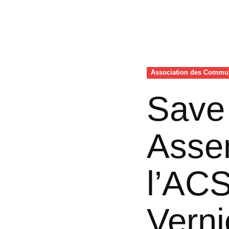
Association des Commu
Save 
Asse
l’ACS
Vern