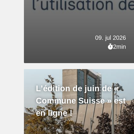
09. jul 2026
2min
L’édition de juin de «
Commune Suisse » est
en ligne !