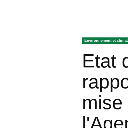
Environnement et climat
Etat 
rappo
mise
l'Ag