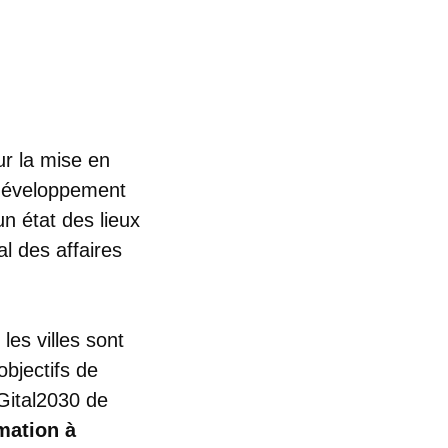
ur la mise en
 développement
n état des lieux
l des affaires
es villes sont
objectifs de
DGital2030 de
mation à