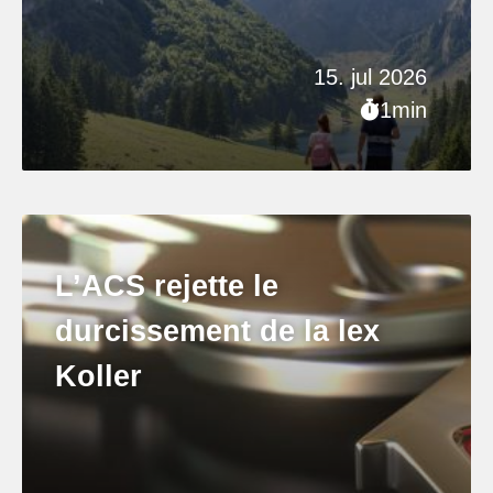
15. jul 2026
1min
L’ACS rejette le
durcissement de la lex
Koller