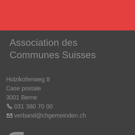
­Association des­
Communes ­Suisses
Holzikofenweg 8
Case postale
3001 Berne
031 380 70 0
0
v
rb
nd
chg
m
nd
n
ch