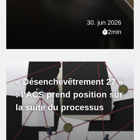
30. jun 2026
2min
« Désenchevêtrement 27 »
: l’ACS prend position sur
la suite du processus