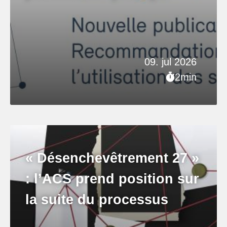
09. jul 2026
2min
« Désenchevêtrement 27 »
: l’ACS prend position sur
la suite du processus