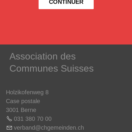
CONTINUER
­Association des­
Communes ­Suisses
Holzikofenweg 8
Case postale
3001 Berne
031 380 70 0
0
v
rb
nd
chg
m
nd
n
ch