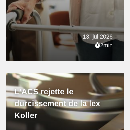
13. jul 2026
2min
L’ACS rejette le
durcissement de la lex
Koller