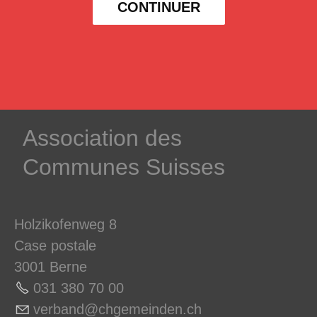
CONTINUER
­Association des­
Communes ­Suisses
Holzikofenweg 8
Case postale
3001 Berne
031 380 70 0
0
v
rb
nd
chg
m
nd
n
ch