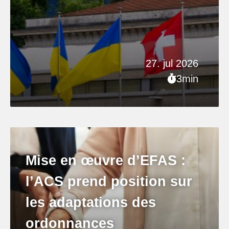
27. jul 2026
3min
Mise en œuvre d’EFAS :
l’ACS prend position sur
les adaptations des
ordonnances