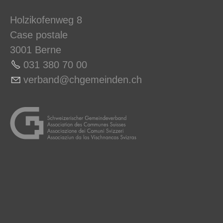
Holzikofenweg 8
Case postale
3001 Berne
031 380 70 0
0
v
rb
nd
chg
m
nd
n
ch