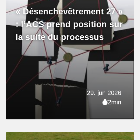
« Désenchevêtrement 27 »
: l’ACS prend position sur
la suite du processus
29. jun 2026
2min