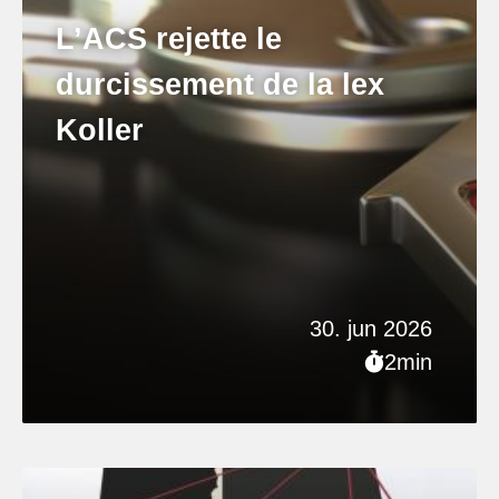
L’ACS rejette le
durcissement de la lex
Koller
30. jun 2026
2min