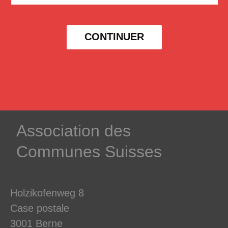
CONTINUER
­Association des­
Communes ­Suisses
Holzikofenweg 8
Case postale
3001 Berne