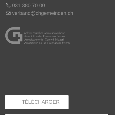
031 380 70 0
0
v
rb
nd
chg
m
nd
n
ch
TÉLÉCHARGER