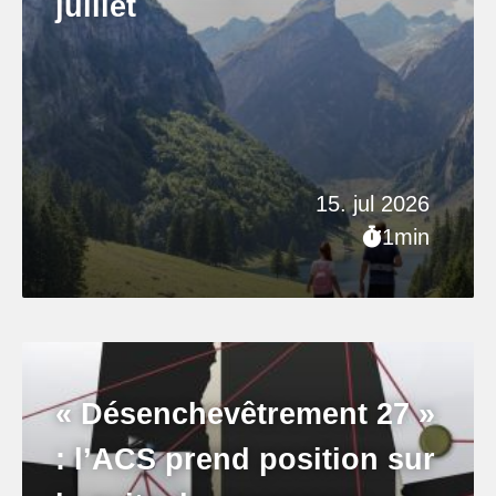
juillet
15. jul 2026
1min
« Désenchevêtrement 27 »
: l’ACS prend position sur