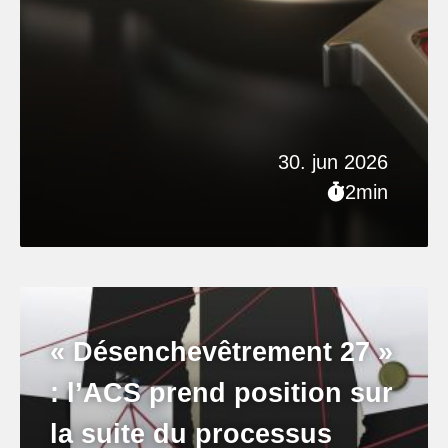
30. jun 2026
2min
« Désenchevêtrement 27 »
: l’ACS prend position sur
la suite du processus