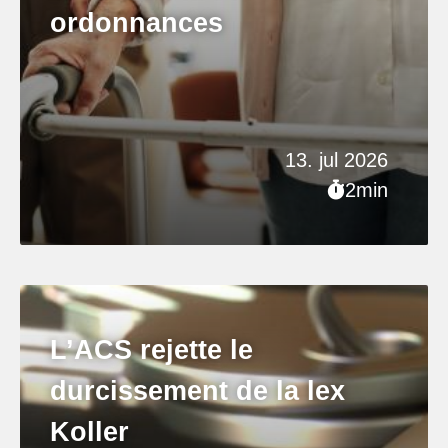
ordonnances
13. jul 2026
2min
L’ACS rejette le
durcissement de la lex
Koller