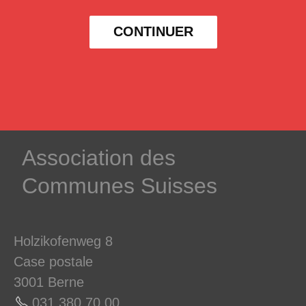
CONTINUER
­Association des­
Communes ­Suisses
Holzikofenweg 8
Case postale
3001 Berne
031 380 70 0
0