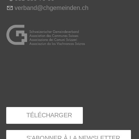
v
rb
nd
chg
m
nd
n
ch
TÉLÉCHARGER
S'ABONNER À LA NEWSLETTER