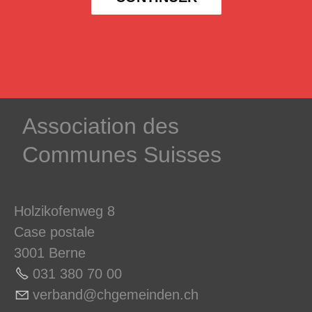
­Association des­
Communes ­Suisses
Holzikofenweg 8
Case postale
3001 Berne
031 380 70 0
0
v
rb
nd
chg
m
nd
n
ch