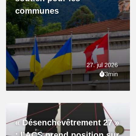
communes
27. jul 2026
3min
« Désenchevêtrement 27 »
: l’ACS prend position sur