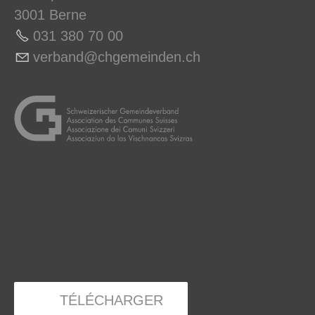
3001 Berne
031 380 70 0
0
v
rb
nd
chg
m
nd
n
ch
TÉLÉCHARGER