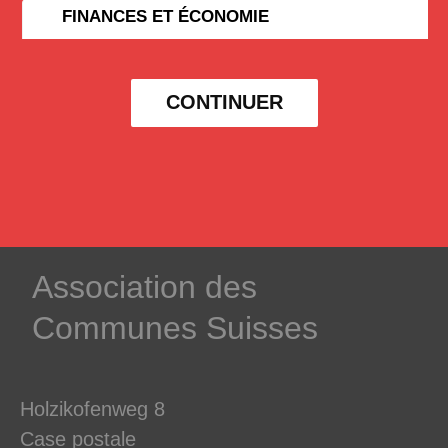
FINANCES ET ÉCONOMIE
CONTINUER
­Association des­
Communes ­Suisses
Holzikofenweg 8
Case postale