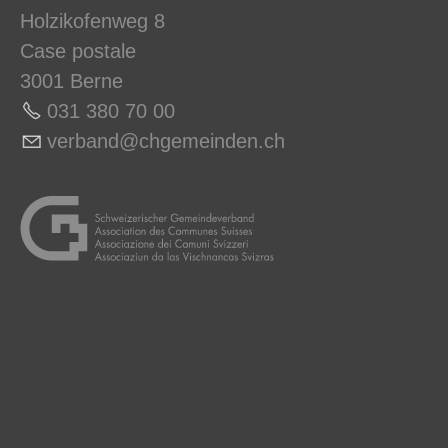
Holzikofenweg 8
Case postale
3001 Berne
031 380 70 0
0
v
rb
nd
chg
m
nd
n
ch