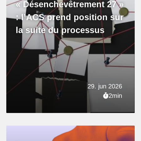
« Désenchevêtrement 27 »
: l’ACS prend position sur
la suite du processus
29. jun 2026
2min