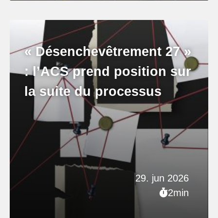
« Désenchevêtrement 27 »
: l’ACS prend position sur
la suite du processus
29. jun 2026
2min