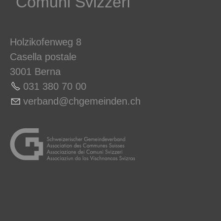
Comuni Svizzeri
Holzikofenweg 8
Casella postale
3001 Berna
031 380 70 00
v
rb
nd
chg
m
nd
n
ch