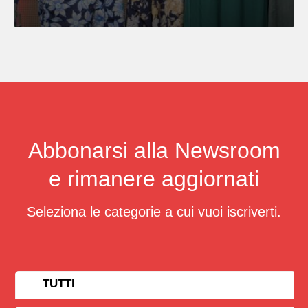
Abbonarsi alla Newsroom
e rimanere aggiornati
Seleziona le categorie a cui vuoi iscriverti.
TUTTI