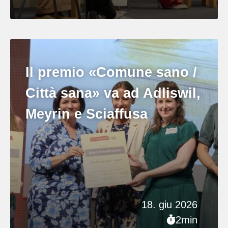
Il premio «Comune sano /
Città sana» va ad Adliswil,
Meyrin e Sciaffusa
18. giu 2026
2min