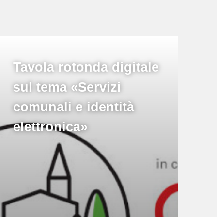
Tavola rotonda digitale
sul tema «Servizi
comunali e identità
elettronica»