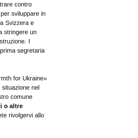
trare contro
 per sviluppare in
la Svizzera e
 a stringere un
truzione. I
 prima segretaria
rmth for Ukraine»
e situazione nel
ostro comune
i o altre
ete rivolgervi allo