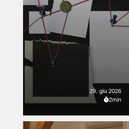
29. giu 2026
2min