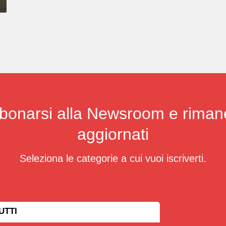
bonarsi alla Newsroom e riman
aggiornati
Seleziona le categorie a cui vuoi iscriverti.
UTTI