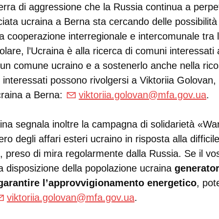
erra di aggressione che la Russia continua a perpe
ciata ucraina a Berna sta cercando delle possibilità
a cooperazione interregionale e intercomunale tra 
colare, l’Ucraina è alla ricerca di comuni interessati
un comune ucraino e a sostenerlo anche nella ricos
 interessati possono rivolgersi a Viktoriia Golovan,
craina a Berna:
viktoriia.golovan@mfa.gov.ua
.
ina segnala inoltre la campagna di solidarietà «Wa
ro degli affari esteri ucraino in risposta alla difficil
, preso di mira regolarmente dalla Russia. Se il v
a disposizione della popolazione ucraina
generator
 garantire l’approvvigionamento energetico
, pot
viktoriia.golovan@mfa.gov.ua
.