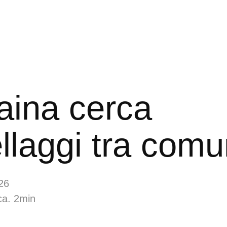
aina cerca
laggi tra comu
26
ca. 2min