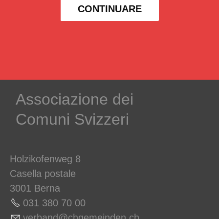
CONTINUARE
Associazione dei
Comuni Svizzeri
Holzikofenweg 8
Casella postale
3001 Berna
031 380 70 00
v
rb
nd
chg
m
nd
n
ch