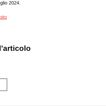
uglio 2024.
bito
'articolo