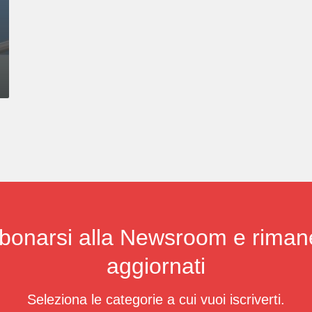
bonarsi alla Newsroom e riman
aggiornati
Seleziona le categorie a cui vuoi iscriverti.