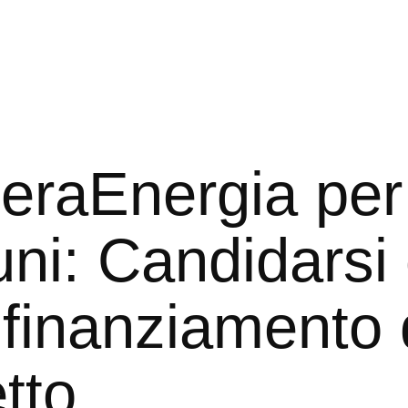
eraEnergia per 
i: Candidarsi 
l finanziamento 
tto