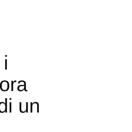
i
ora
di un