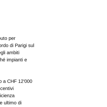
buto per
rdo di Parigi sul
gli ambiti
ché impianti e
no a CHF 12’000
centivi
ficienza
e ultimo di