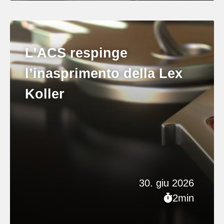
L’ACS respinge
l’inasprimento della Lex
Koller
30. giu 2026
2min