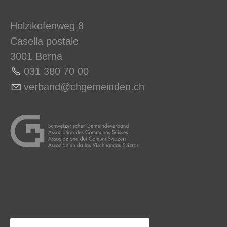
Holzikofenweg 8
Casella postale
3001 Berna
031 380 70 00
v
rb
nd
chg
m
nd
n
ch