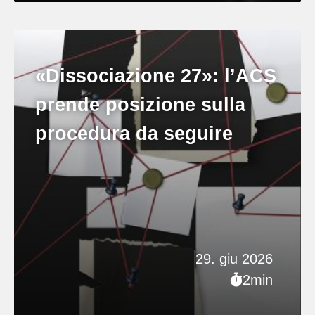
«Dissociazione 27»: l’ACS
prende posizione sulla
procedura da seguire
29. giu 2026
2min