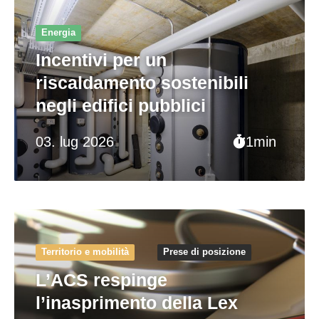
Energia
Incentivi per un
riscaldamento sostenibili
negli edifici pubblici
03. lug 2026
1min
Territorio e mobilità
Prese di posizione
L’ACS respinge
l’inasprimento della Lex