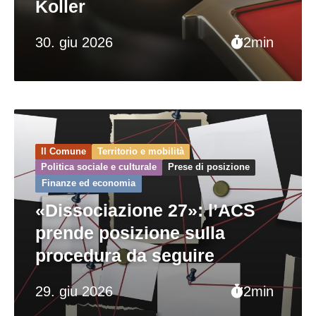
Koller
30. giu 2026
2min
Il Comune
Territorio e mobilità
Politica sociale e culturale
Prese di posizione
Finanze ed economia
«Dissociazione 27»: l’ACS
prende posizione sulla
procedura da seguire
29. giu 2026
2min