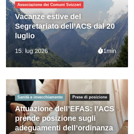
Associazione dei Comuni Svizzeri
Vacanze estive del
Segretariato dell’ACS dal 20
luglio
15. lug 2026
1min
Sanità e invecchiamento
Prese di posizione
Attuazione dell’EFAS: l’ACS
prende posizione sugli
adeguamenti dell’ordinanza