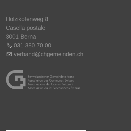
Holzikofenweg 8
Casella postale
3001 Berna
031 380 70 00
v
rb
nd
chg
m
nd
n
ch