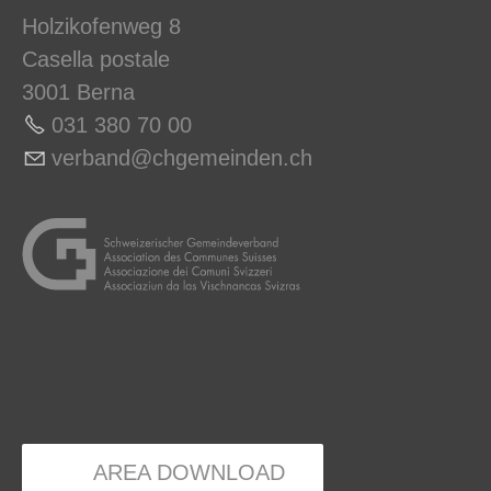
Holzikofenweg 8
Casella postale
3001 Berna
031 380 70 00
v
rb
nd
chg
m
nd
n
ch
AREA DOWNLOAD