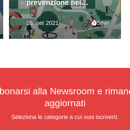
prevenzione nei
Comuni
26. set 2021
5min
bonarsi alla Newsroom e riman
aggiornati
Seleziona le categorie a cui vuoi iscriverti.