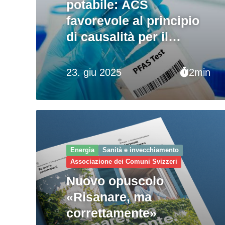
potabile: ACS
favorevole al principio
di causalità per il
risanamento
23. giu 2025
2min
Energia
Sanità e invecchiamento
Associazione dei Comuni Svizzeri
Nuovo opuscolo
«Risanare, ma
correttamente»