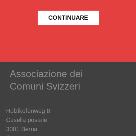
CONTINUARE
Associazione dei
Comuni Svizzeri
Holzikofenweg 8
Casella postale
3001 Berna