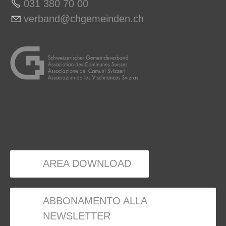
031 380 70 00
v
rb
nd
chg
m
nd
n
ch
AREA DOWNLOAD
ABBONAMENTO ALLA
NEWSLETTER