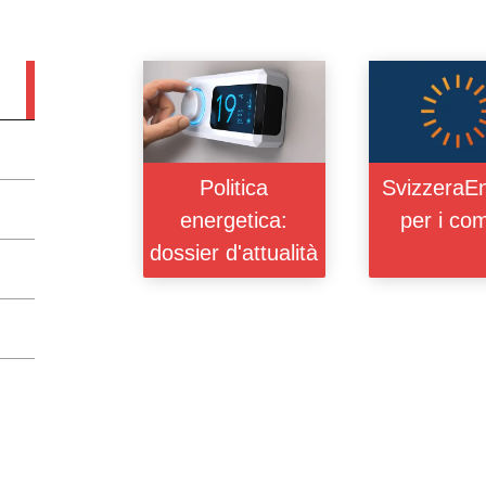
Politica
SvizzeraEn
energetica:
per i co
dossier d'attualità