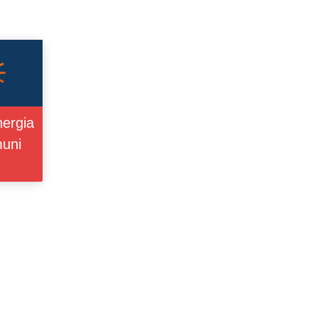
ergia
muni