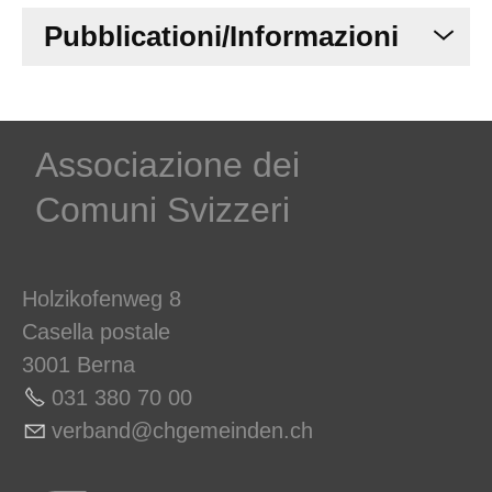
Pubblicationi/Informazioni
Associazione dei
Comuni Svizzeri
Holzikofenweg 8
Casella postale
3001 Berna
031 380 70 00
v
rb
nd
chg
m
nd
n
ch