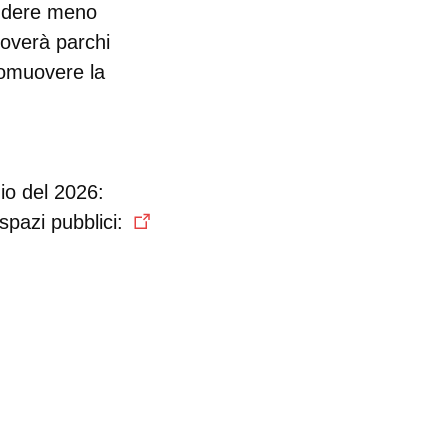
endere meno
uoverà parchi
romuovere la
io del 2026:
 spazi pubblici: