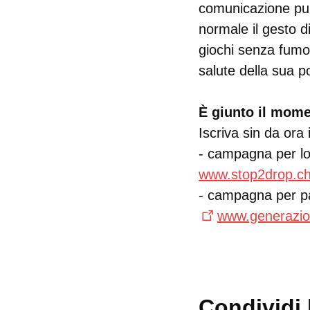
comunicazione pub
normale il gesto d
giochi senza fumo
salute della sua p
È giunto il mome
Iscriva sin da ora
- campagna per lott
www.stop2drop.ch
- campagna per par
www.generazi
Condividi l