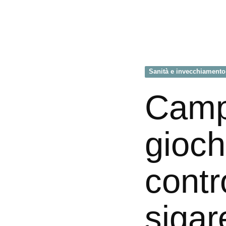
Sanità e invecchiamento
Camp
gioch
contro
sigar