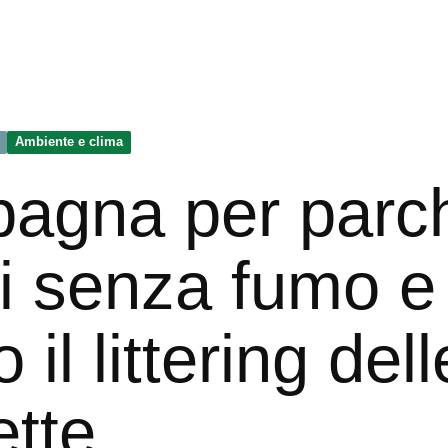
Ambiente e clima
agna per parch
i senza fumo e
 il littering dell
ette