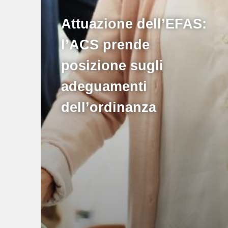
Attuazione dell’EFAS:
l’ACS prende
posizione sugli
adeguamenti
dell’ordinanza