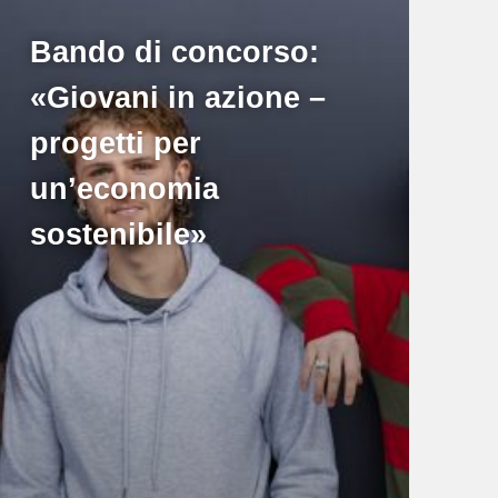
Bando di concorso:
«Giovani in azione –
progetti per
un’economia
sostenibile»